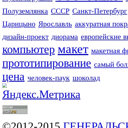
Полуземлянка
СССР
Санкт-Петербург
Царицыно
Ярославль
аккуратная покр
дизайн-проект
диорама
европейские в
макет
компьютер
макетная ф
прототипирование
самый бо
цена
человек-паук
шоколад
©2012-2015
ГЕНЕРАЛЬС