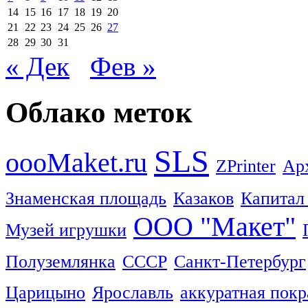
14
15
16
17
18
19
20
21
22
23
24
25
26
27
28
29
30
31
« Дек
Фев »
Облако меток
SLS
oooMaket.ru
ZPrinter
Ар
Знаменская площадь
Казаков
Капитал
ООО "Макет"
Музей игрушки
Полуземлянка
СССР
Санкт-Петербург
Царицыно
Ярославль
аккуратная покр