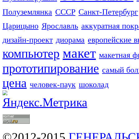
Полуземлянка
СССР
Санкт-Петербург
Царицыно
Ярославль
аккуратная покр
дизайн-проект
диорама
европейские в
макет
компьютер
макетная ф
прототипирование
самый бо
цена
человек-паук
шоколад
©2012-2015
ГЕНЕРАЛЬС