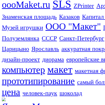
SLS
oooMaket.ru
ZPrinter
Ар
Знаменская площадь
Казаков
Капитал
ООО "Макет"
Музей игрушки
Полуземлянка
СССР
Санкт-Петербург
Царицыно
Ярославль
аккуратная покр
дизайн-проект
диорама
европейские в
макет
компьютер
макетная ф
прототипирование
самый бо
цена
человек-паук
шоколад