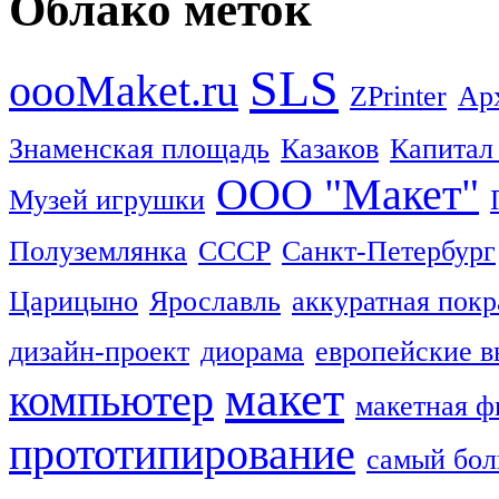
Облако меток
SLS
oooMaket.ru
ZPrinter
Ар
Знаменская площадь
Казаков
Капитал
ООО "Макет"
Музей игрушки
Полуземлянка
СССР
Санкт-Петербург
Царицыно
Ярославль
аккуратная покр
дизайн-проект
диорама
европейские в
макет
компьютер
макетная ф
прототипирование
самый бо